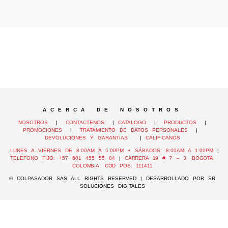
A C E R C A D E N O S O T R O S
NOSOTROS
|
CONTACTENOS
|
CATALOGO
|
PRODUCTOS
|
PROMOCIONES
|
TRATAMIENTO DE DATOS PERSONALES
|
DEVOLUCIONES Y GARANTIAS
|
CALIFICANOS
LUNES A VIERNES DE 8:00AM A 5:00PM + SÁBADOS: 8:00AM A 1:00PM
|
TELEFONO FIJO: +57 601 455 55 84
|
CARRERA 19 # 7 – 3, BOGOTA,
COLOMBIA, COD POS: 111411
© COLPASADOR SAS ALL RIGHTS RESERVED | DESARROLLADO POR SR
SOLUCIONES DIGITALES