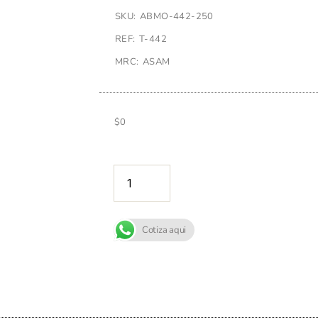
SKU: ABMO-442-250
REF: T-442
MRC: ASAM
$
0
AÑADIR A
Cotiza aqui