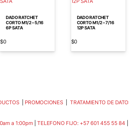
DADO RATCHET
DADO RATCHET
CORTO M1/2 – 5/16
CORTO M1/2 – 7/16
6P SATA
12P SATA
$
0
$
0
DUCTOS
|
PROMOCIONES
|
TRATAMIENTO DE DATO
00am a 1:00pm
|
TELEFONO FIJO: +57 601 455 55 84