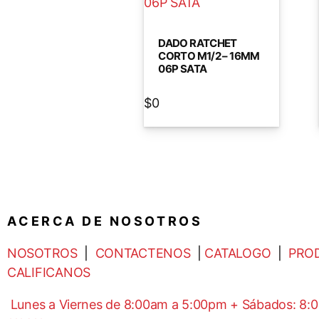
DADO RATCHET
CORTO M1/2 – 16MM
06P SATA
$
0
A C E R C A D E N O S O T R O S
NOSOTROS
|
CONTACTENOS
|
CATALOGO
|
PRO
CALIFICANOS
Lunes a Viernes de 8:00am a 5:00pm + Sábados: 8: