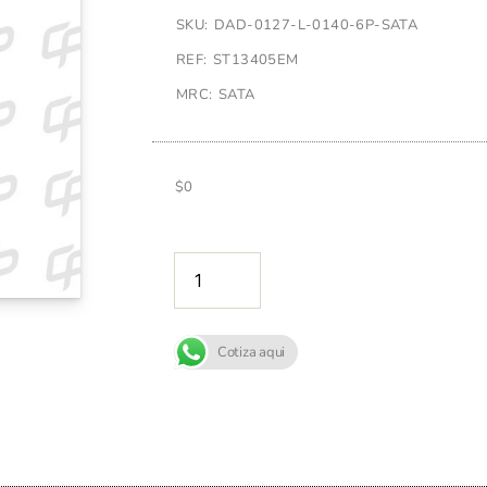
SKU: DAD-0127-L-0140-6P-SATA
REF: ST13405EM
MRC: SATA
$
0
AÑADIR A
Cotiza aqui