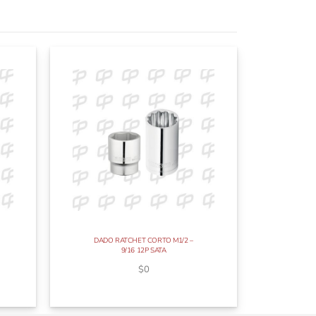
DADO RATCHET CORTO M1/2 –
9/16 12P SATA
$
0