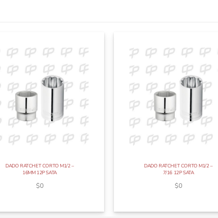
DADO RATCHET CORTO M1/2 –
DADO RATCHET CORTO M1/2 –
16MM 12P SATA
7/16 12P SATA
$
0
$
0