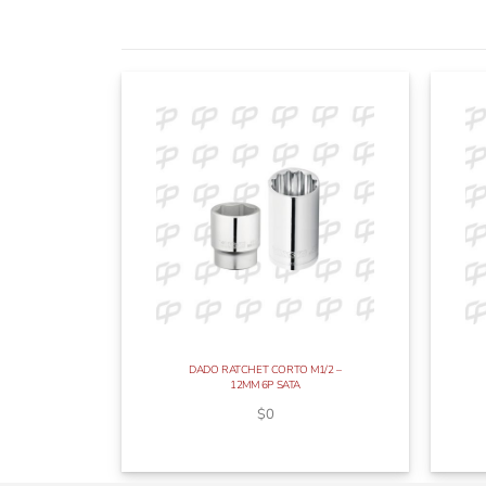
DADO RATCHET CORTO M1/2 –
12MM 6P SATA
$
0