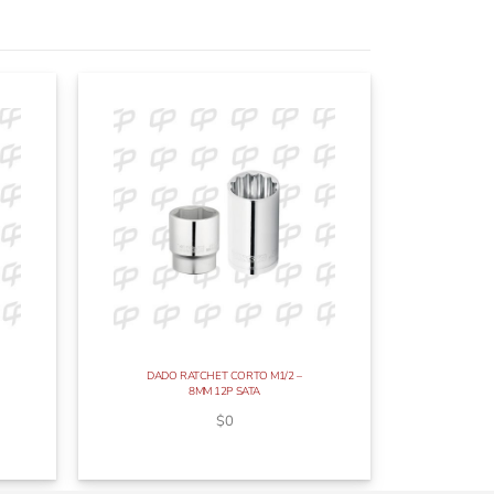
DADO RATCHET CORTO M1/2 –
8MM 12P SATA
$
0