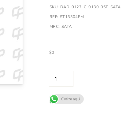
SKU: DAD-0127-C-0130-06P-SATA
REF: ST13304EM
MRC: SATA
$
0
AÑADIR A
Cotiza aqui