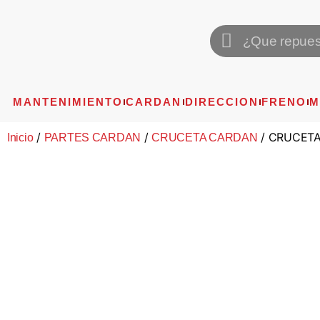
MANTENIMIENTO
CARDAN
DIRECCION
FRENO
M
/
/
/ CRUCETA
Inicio
PARTES CARDAN
CRUCETA CARDAN