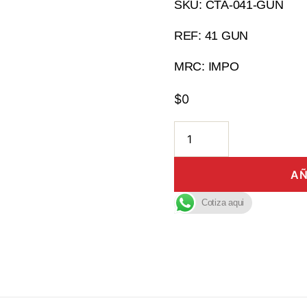
SKU: CTA-041-GUN
REF: 41 GUN
MRC: IMPO
$
0
AÑ
Cotiza aqui