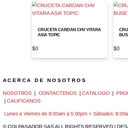
CRUCETA CARDAN CHV VITARA
CRU
ASIA TOPIC
BUSE
$
0
$
0
A C E R C A D E N O S O T R O S
NOSOTROS
|
CONTACTENOS
|
CATALOGO
|
PRO
|
CALIFICANOS
Lunes a Viernes de 8:00am a 5:00pm + Sábados: 8:00
© COLPASADOR SAS ALL RIGHTS RESERVED | DE