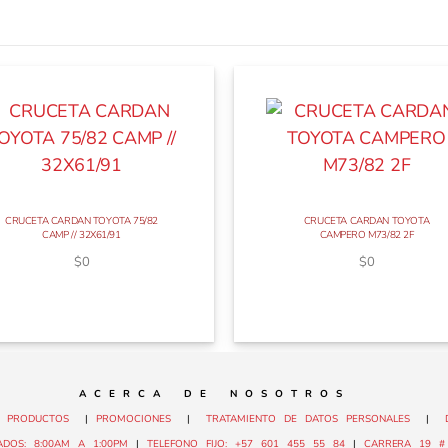
CRUCETA CARDAN TOYOTA 75/82
CRUCETA CARDAN TOYOTA
CAMP // 32X61/91
CAMPERO M73/82 2F
$
0
$
0
A C E R C A D E N O S O T R O S
|
PRODUCTOS
|
PROMOCIONES
|
TRATAMIENTO DE DATOS PERSONALES
|
DOS: 8:00AM A 1:00PM
|
TELEFONO FIJO: +57 601 455 55 84
|
CARRERA 19 # 