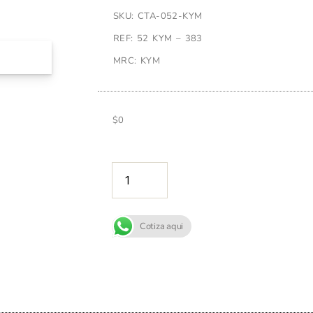
SKU: CTA-052-KYM
REF: 52 KYM – 383
MRC: KYM
$
0
AÑADIR A
Cotiza aqui