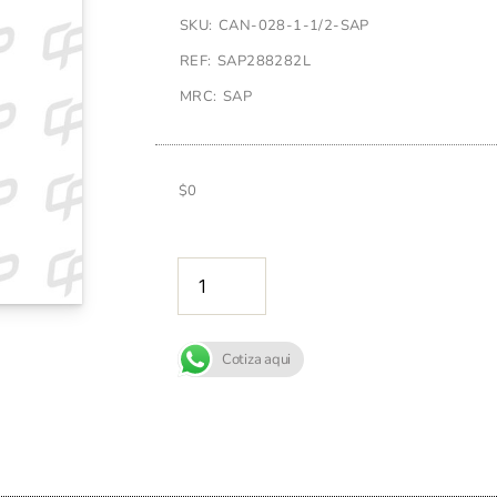
SKU: CAN-028-1-1/2-SAP
REF: SAP288282L
MRC: SAP
$
0
AÑADIR A
Cotiza aqui