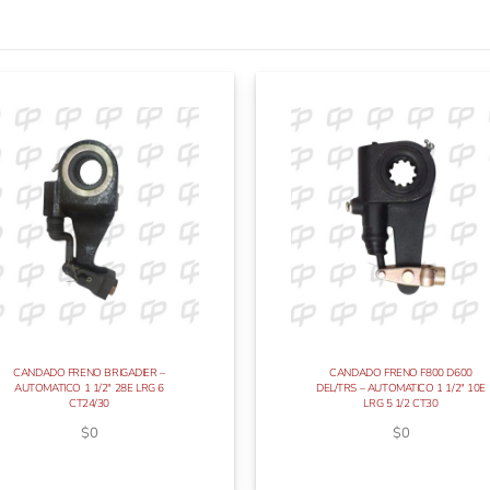
CANDADO FRENO BRIGADIER –
CANDADO FRENO F800 D600
AUTOMATICO 1 1/2″ 28E LRG 6
DEL/TRS – AUTOMATICO 1 1/2″ 10E
CT24/30
LRG 5 1/2 CT30
$
0
$
0