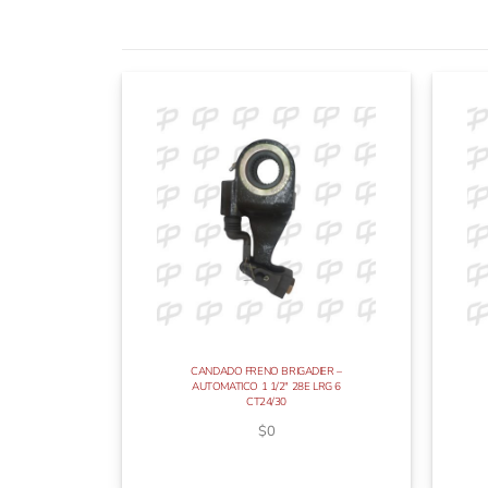
CANDADO FRENO BRIGADIER –
AUTOMATICO 1 1/2″ 28E LRG 6
CT24/30
$
0