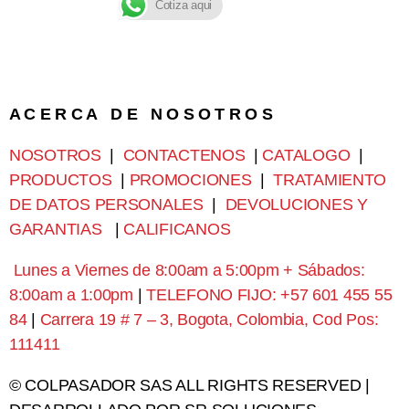
Cotiza aqui
A C E R C A D E N O S O T R O S
NOSOTROS
|
CONTACTENOS
|
CATALOGO
|
PRODUCTOS
|
PROMOCIONES
|
TRATAMIENTO
DE DATOS PERSONALES
|
DEVOLUCIONES Y
GARANTIAS
|
CALIFICANOS
Lunes a Viernes de 8:00am a 5:00pm + Sábados:
8:00am a 1:00pm
|
TELEFONO FIJO: +57 601 455 55
84
|
Carrera 19 # 7 – 3, Bogota, Colombia, Cod Pos:
111411
© COLPASADOR SAS ALL RIGHTS RESERVED |