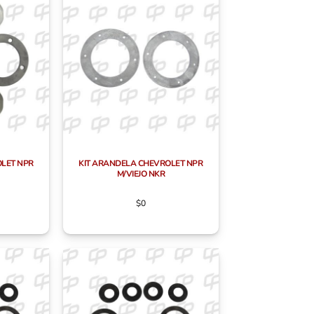
OLET NPR
KIT ARANDELA CHEVROLET NPR
M/VIEJO NKR
$
0