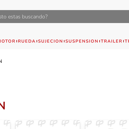
MOTOR
RUEDA
SUJECION
SUSPENSION
TRAILER
T
N
N