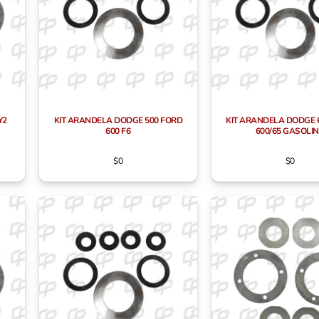
Y2
KIT ARANDELA DODGE 500 FORD
KIT ARANDELA DODGE 
600 F6
600/65 GASOLI
$
0
$
0