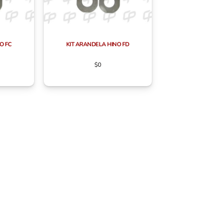
O FC
KIT ARANDELA HINO FD
$
0