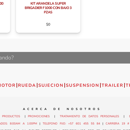
00
KIT ARANDELA SUPER
BRIGADIER F1000 CON BAJO 3
PZAS
$
0
MOTOR
RUEDA
SUJECION
SUSPENSION
TRAILER
T
A C E R C A D E N O S O T R O S
|
PRODUCTOS
|
PROMOCIONES
|
TRATAMIENTO DE DATOS PERSONALES
|
DOS: 8:00AM A 1:00PM
|
TELEFONO FIJO: +57 601 455 55 84
|
CARRERA 19 # 