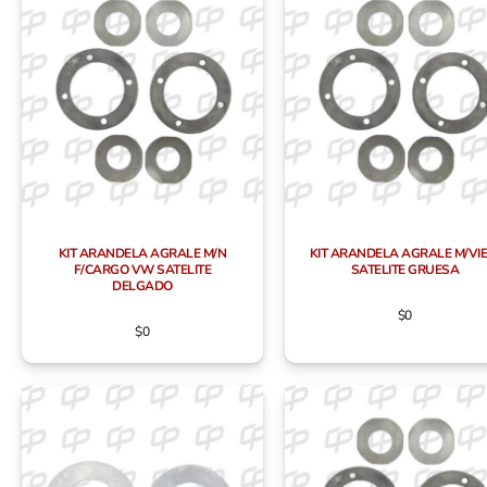
KIT ARANDELA AGRALE M/N
KIT ARANDELA AGRALE M/VIE
F/CARGO VW SATELITE
SATELITE GRUESA
DELGADO
$
0
$
0