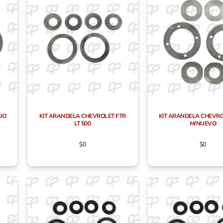
JO
KIT ARANDELA CHEVROLET FTR
KIT ARANDELA CHEVR
LT 500
M/NUEVO
$
0
$
0