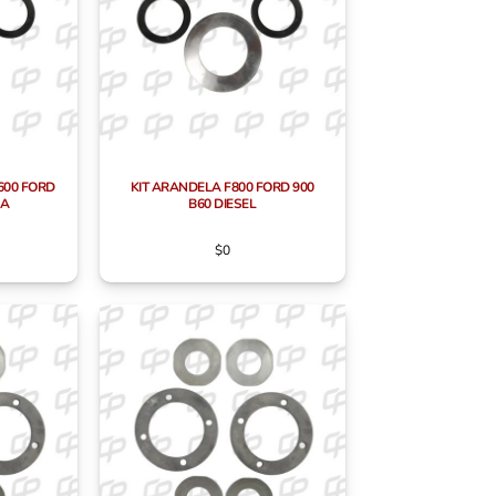
600 FORD
KIT ARANDELA F800 FORD 900
NA
B60 DIESEL
$
0