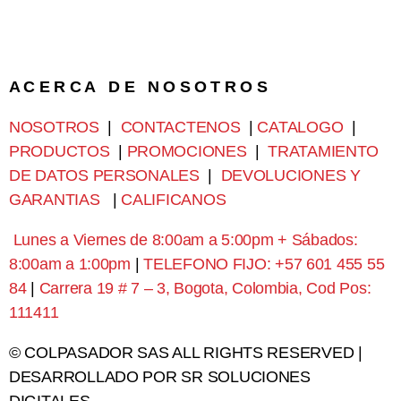
A C E R C A D E N O S O T R O S
NOSOTROS
|
CONTACTENOS
|
CATALOGO
|
PRODUCTOS
|
PROMOCIONES
|
TRATAMIENTO
DE DATOS PERSONALES
|
DEVOLUCIONES Y
GARANTIAS
|
CALIFICANOS
Lunes a Viernes de 8:00am a 5:00pm + Sábados:
8:00am a 1:00pm
|
TELEFONO FIJO: +57 601 455 55
84
|
Carrera 19 # 7 – 3, Bogota, Colombia, Cod Pos:
111411
© COLPASADOR SAS ALL RIGHTS RESERVED |
DESARROLLADO POR SR SOLUCIONES
DIGITALES