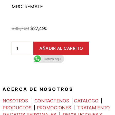
MRC: REMATE
$
35,700
$
27,490
AÑADIR AL CARRITO
Cotiza aqui
A C E R C A D E N O S O T R O S
NOSOTROS
|
CONTACTENOS
|
CATALOGO
|
PRODUCTOS
|
PROMOCIONES
|
TRATAMIENTO
DE DATOS PERSONALES
|
DEVOLUCIONES Y