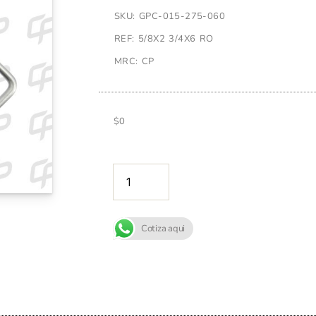
SKU: GPC-015-275-060
REF: 5/8X2 3/4X6 RO
MRC: CP
$
0
AÑADIR A
Cotiza aqui