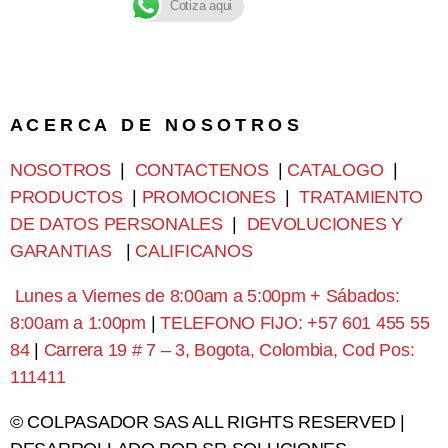
Cotiza aqui
A C E R C A D E N O S O T R O S
NOSOTROS
|
CONTACTENOS
|
CATALOGO
|
PRODUCTOS
|
PROMOCIONES
|
TRATAMIENTO
DE DATOS PERSONALES
|
DEVOLUCIONES Y
GARANTIAS
|
CALIFICANOS
Lunes a Viernes de 8:00am a 5:00pm + Sábados:
8:00am a 1:00pm
|
TELEFONO FIJO: +57 601 455 55
84
|
Carrera 19 # 7 – 3, Bogota, Colombia, Cod Pos:
111411
© COLPASADOR SAS ALL RIGHTS RESERVED |