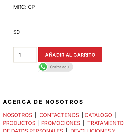
MRC: CP
$
0
AÑADIR AL CARRITO
Cotiza aqui
A C E R C A D E N O S O T R O S
NOSOTROS
|
CONTACTENOS
|
CATALOGO
|
PRODUCTOS
|
PROMOCIONES
|
TRATAMIENTO
DE DATOS PERSONALES
|
DEVOLUCIONES Y