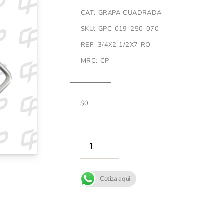
CAT: GRAPA CUADRADA
SKU: GPC-019-250-070
REF: 3/4X2 1/2X7 RO
MRC: CP
$
0
AÑADIR A
Cotiza aqui