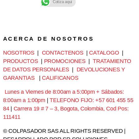
Cotiza aqui
A C E R C A D E N O S O T R O S
NOSOTROS
|
CONTACTENOS
|
CATALOGO
|
PRODUCTOS
|
PROMOCIONES
|
TRATAMIENTO
DE DATOS PERSONALES
|
DEVOLUCIONES Y
GARANTIAS
|
CALIFICANOS
Lunes a Viernes de 8:00am a 5:00pm + Sábados:
8:00am a 1:00pm
|
TELEFONO FIJO: +57 601 455 55
84
|
Carrera 19 # 7 – 3, Bogota, Colombia, Cod Pos:
111411
© COLPASADOR SAS ALL RIGHTS RESERVED |