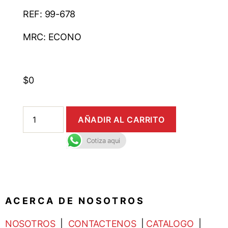
REF: 99-678
MRC: ECONO
$
0
AÑADIR AL CARRITO
Cotiza aqui
A C E R C A D E N O S O T R O S
NOSOTROS
|
CONTACTENOS
|
CATALOGO
|