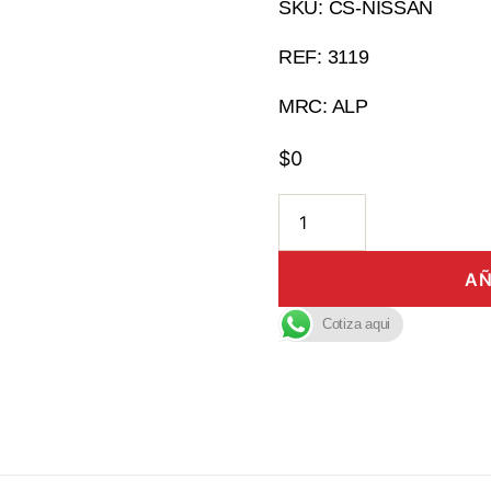
SKU: CS-NISSAN
REF: 3119
MRC: ALP
$
0
AÑ
Cotiza aqui