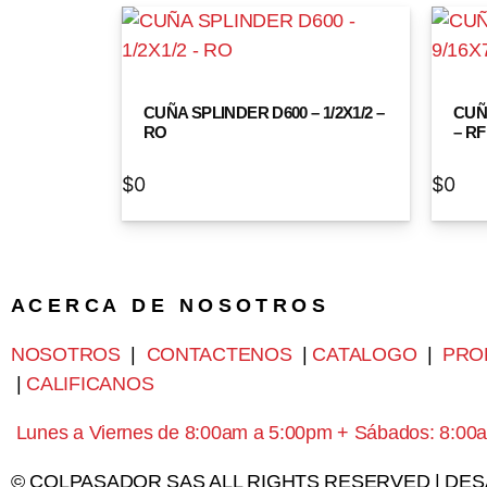
CUÑA SPLINDER D600 – 1/2X1/2 –
CUÑA
RO
– RF
$
0
$
0
A C E R C A D E N O S O T R O S
NOSOTROS
|
CONTACTENOS
|
CATALOGO
|
PRO
|
CALIFICANOS
Lunes a Viernes de 8:00am a 5:00pm + Sábados: 8:00
© COLPASADOR SAS ALL RIGHTS RESERVED | DE