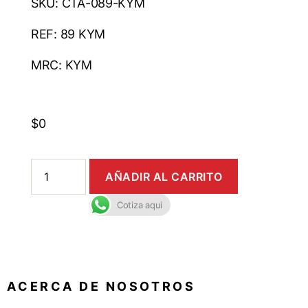
SKU: CTA-089-KYM
REF: 89 KYM
MRC: KYM
$
0
AÑADIR AL CARRITO
Cotiza aqui
A C E R C A D E N O S O T R O S