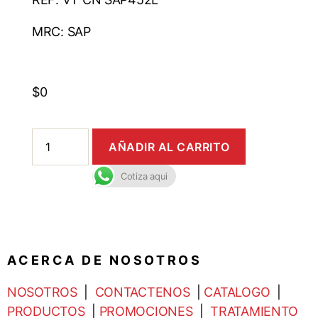
MRC: SAP
$
0
AÑADIR AL CARRITO
Cotiza aqui
A C E R C A D E N O S O T R O S
NOSOTROS
|
CONTACTENOS
|
CATALOGO
|
PRODUCTOS
|
PROMOCIONES
|
TRATAMIENTO