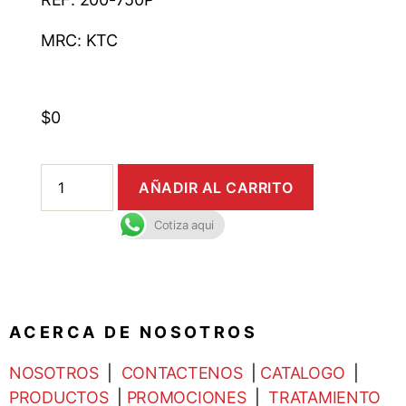
MRC: KTC
$
0
AÑADIR AL CARRITO
Cotiza aqui
A C E R C A D E N O S O T R O S
NOSOTROS
|
CONTACTENOS
|
CATALOGO
|
PRODUCTOS
|
PROMOCIONES
|
TRATAMIENTO