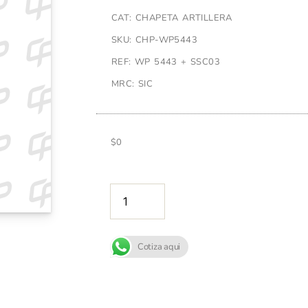
CAT: CHAPETA ARTILLERA
SKU: CHP-WP5443
REF: WP 5443 + SSC03
MRC: SIC
$
0
AÑADIR A
Cotiza aqui