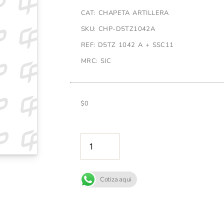
CAT: CHAPETA ARTILLERA
SKU: CHP-D5TZ1042A
REF: D5TZ 1042 A + SSC11
MRC: SIC
$
0
AÑADIR A
Cotiza aqui