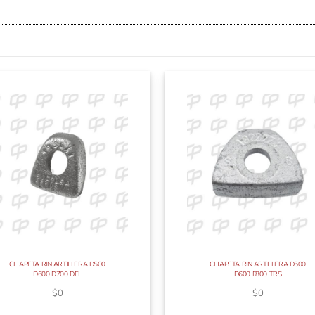
CHAPETA RIN ARTILLERA D500
CHAPETA RIN ARTILLERA D500
D600 D700 DEL
D600 F800 TRS
$
0
$
0