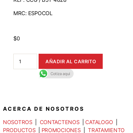
MRC: ESPOCOL
$
0
AÑADIR AL CARRITO
Cotiza aqui
A C E R C A D E N O S O T R O S
NOSOTROS
|
CONTACTENOS
|
CATALOGO
|
PRODUCTOS
|
PROMOCIONES
|
TRATAMIENTO