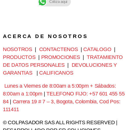
Cotiza aqui
A C E R C A D E N O S O T R O S
NOSOTROS
|
CONTACTENOS
|
CATALOGO
|
PRODUCTOS
|
PROMOCIONES
|
TRATAMIENTO
DE DATOS PERSONALES
|
DEVOLUCIONES Y
GARANTIAS
|
CALIFICANOS
Lunes a Viernes de 8:00am a 5:00pm + Sábados:
8:00am a 1:00pm
|
TELEFONO FIJO: +57 601 455 55
84
|
Carrera 19 # 7 – 3, Bogota, Colombia, Cod Pos:
111411
© COLPASADOR SAS ALL RIGHTS RESERVED |