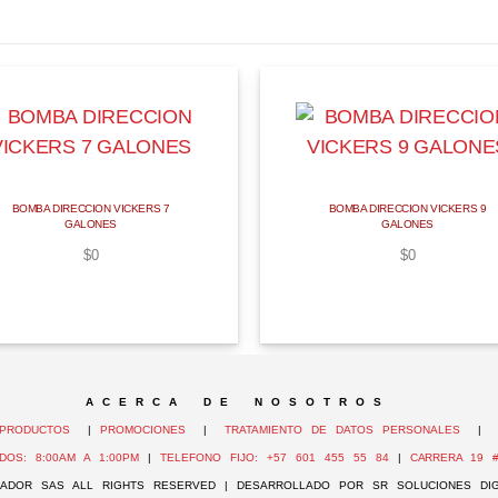
BOMBA DIRECCION VICKERS 7
BOMBA DIRECCION VICKERS 9
GALONES
GALONES
$
0
$
0
A C E R C A D E N O S O T R O S
PRODUCTOS
|
PROMOCIONES
|
TRATAMIENTO DE DATOS PERSONALES
DOS: 8:00AM A 1:00PM
|
TELEFONO FIJO: +57 601 455 55 84
|
CARRERA 19 #
ADOR SAS ALL RIGHTS RESERVED | DESARROLLADO POR SR SOLUCIONES DIG