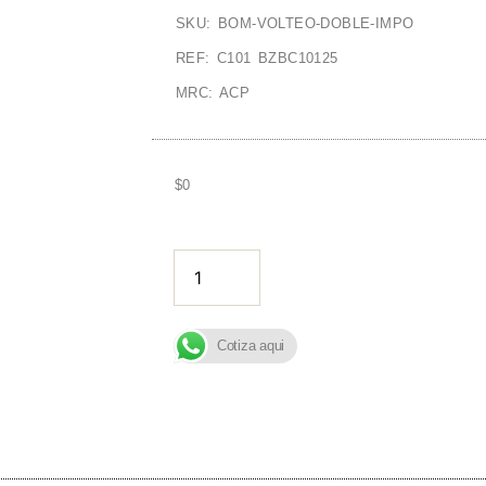
SKU: BOM-VOLTEO-DOBLE-IMPO
REF: C101 BZBC10125
MRC: ACP
$
0
AÑADIR A
Cotiza aqui