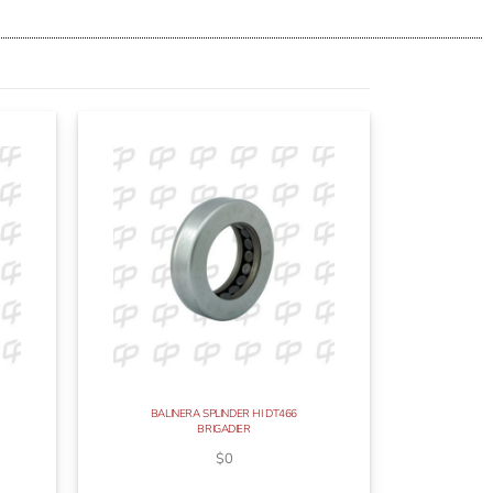
BALINERA SPLINDER HI DT466
BRIGADIER
$
0