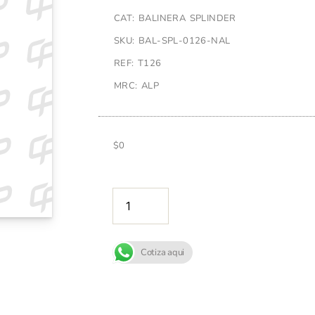
CAT: BALINERA SPLINDER
SKU: BAL-SPL-0126-NAL
REF: T126
MRC: ALP
$
0
AÑADIR A
Cotiza aqui