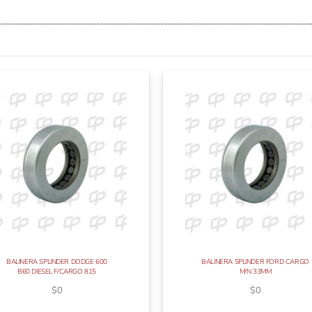
BALINERA SPLINDER DODGE 600
BALINERA SPLINDER FORD CARGO
B60 DIESEL F/CARGO 815
M/N 33MM
$
0
$
0