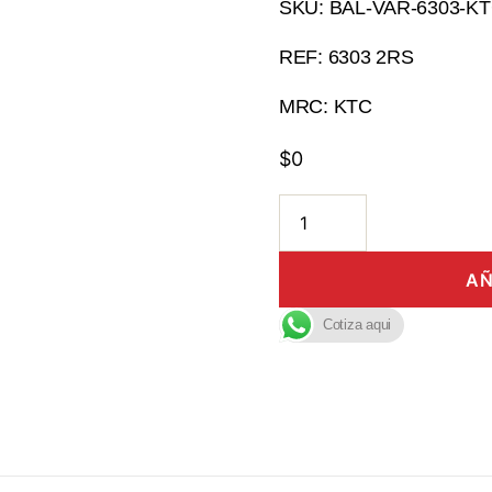
SKU: BAL-VAR-6303-K
REF: 6303 2RS
MRC: KTC
$
0
AÑ
Cotiza aqui