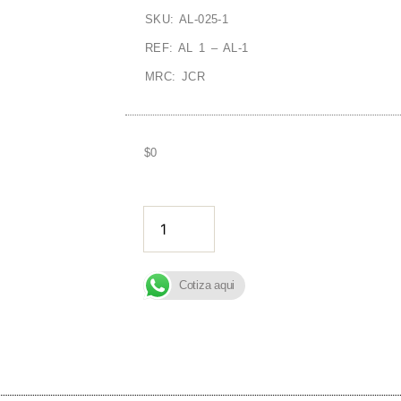
SKU: AL-025-1
REF: AL 1 – AL-1
MRC: JCR
$
0
AÑADIR A
Cotiza aqui