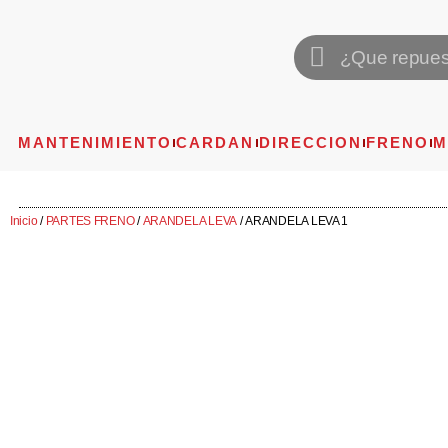
MANTENIMIENTO
CARDAN
DIRECCION
FRENO
M
Inicio
/
PARTES FRENO
/
ARANDELA LEVA
/ ARANDELA LEVA 1