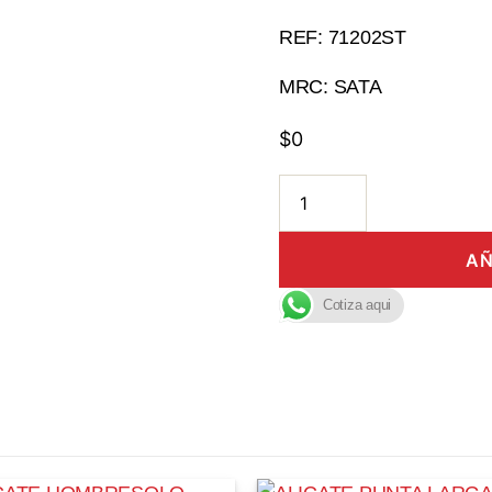
REF: 71202ST
MRC: SATA
$
0
AÑ
Cotiza aqui