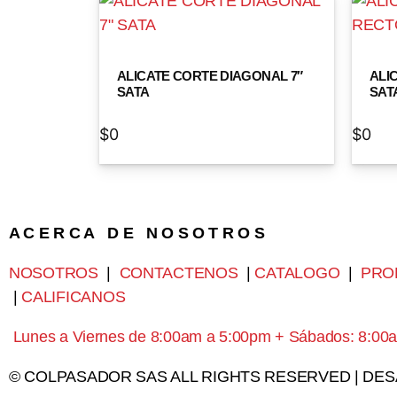
ALICATE CORTE DIAGONAL 7″
ALI
SATA
SATA
$
0
$
0
A C E R C A D E N O S O T R O S
NOSOTROS
|
CONTACTENOS
|
CATALOGO
|
PRO
|
CALIFICANOS
Lunes a Viernes de 8:00am a 5:00pm + Sábados: 8:00
© COLPASADOR SAS ALL RIGHTS RESERVED | DE