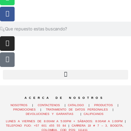
A C E R C A D E N O S O T R O S
NOSOTROS
|
CONTACTENOS
|
CATALOGO
|
PRODUCTOS
|
PROMOCIONES
|
TRATAMIENTO DE DATOS PERSONALES
|
DEVOLUCIONES Y GARANTIAS
|
CALIFICANOS
LUNES A VIERNES DE 8:00AM A 5:00PM + SÁBADOS: 8:00AM A 1:00PM
|
TELEFONO FIJO: +57 601 455 55 84
|
CARRERA 19 # 7 – 3, BOGOTA,
COLOMBIA, COD POS: 111411