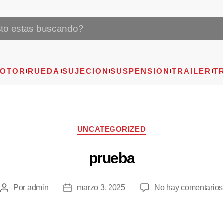
OTOR
RUEDA
SUJECION
SUSPENSION
TRAILER
T
UNCATEGORIZED
prueba
Por
admin
marzo 3, 2025
No hay comentarios