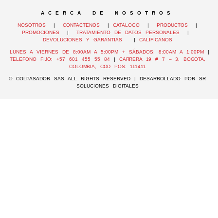
A C E R C A D E N O S O T R O S
NOSOTROS
|
CONTACTENOS
|
CATALOGO
|
PRODUCTOS
|
PROMOCIONES
|
TRATAMIENTO DE DATOS PERSONALES
|
DEVOLUCIONES Y GARANTIAS
|
CALIFICANOS
LUNES A VIERNES DE 8:00AM A 5:00PM + SÁBADOS: 8:00AM A 1:00PM
|
TELEFONO FIJO: +57 601 455 55 84
|
CARRERA 19 # 7 – 3, BOGOTA,
COLOMBIA, COD POS: 111411
© COLPASADOR SAS ALL RIGHTS RESERVED | DESARROLLADO POR SR
SOLUCIONES DIGITALES