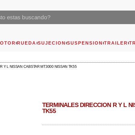
OTOR
RUEDA
SUJECION
SUSPENSION
TRAILER
T
R Y L NISSAN CABSTAR MT3000 NISSAN TK55
TERMINALES DIRECCION R Y L N
TK55