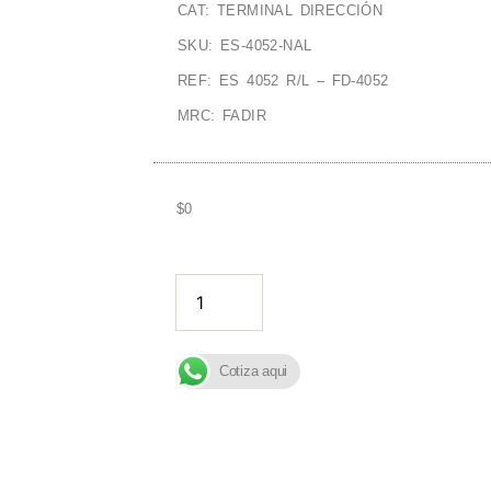
CAT: TERMINAL DIRECCIÓN
SKU: ES-4052-NAL
REF: ES 4052 R/L – FD-4052
MRC: FADIR
$
0
AÑADIR A
Cotiza aqui