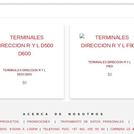
TERMINALES DIRECCION R Y L
F900
TERMINALES DIRECCION R Y L
$
0
D500 D600
$
0
A C E R C A D E N O S O T R O S
PRODUCTOS
|
PROMOCIONES
|
TRATAMIENTO DE DATOS PERSONALES
DOS: 8:00AM A 1:00PM
|
TELEFONO FIJO: +57 601 455 55 84
|
CARRERA 19 #