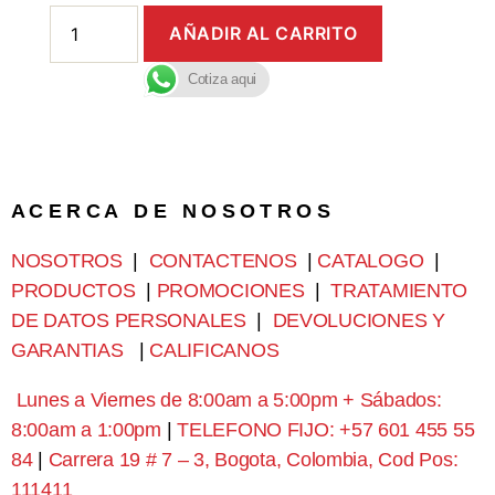
AÑADIR AL CARRITO
Cotiza aqui
A C E R C A D E N O S O T R O S
NOSOTROS
|
CONTACTENOS
|
CATALOGO
|
PRODUCTOS
|
PROMOCIONES
|
TRATAMIENTO
DE DATOS PERSONALES
|
DEVOLUCIONES Y
GARANTIAS
|
CALIFICANOS
Lunes a Viernes de 8:00am a 5:00pm + Sábados:
8:00am a 1:00pm
|
TELEFONO FIJO: +57 601 455 55
84
|
Carrera 19 # 7 – 3, Bogota, Colombia, Cod Pos:
111411