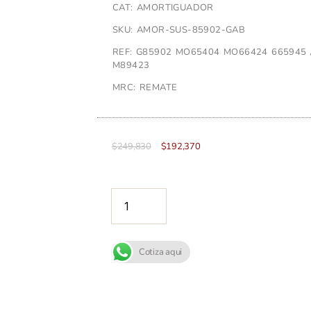
CAT: AMORTIGUADOR
SKU: AMOR-SUS-85902-GAB
REF: G85902 MO65404 MO66424 665945 / 
M89423
MRC: REMATE
$
249,830
$
192,370
AÑADIR A
Cotiza aqui