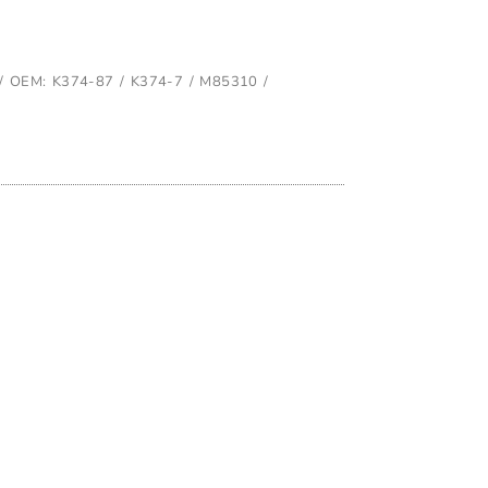
OEM: K374-87 / K374-7 / M85310 /
L CARRITO