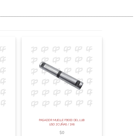
PASADOR MUELLE F9000 DEL LUB
LISO 2CUÑAS / 1X6
$
0