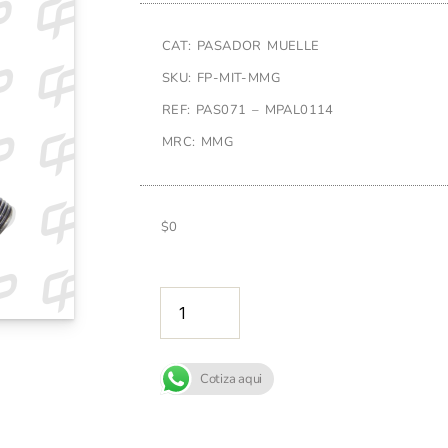
CAT: PASADOR MUELLE
SKU: FP-MIT-MMG
REF: PAS071 – MPAL0114
MRC: MMG
$
0
AÑADIR A
Cotiza aqui