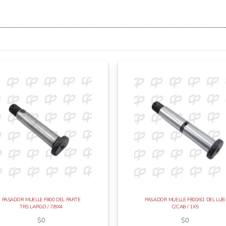
PASADOR MUELLE F800 DEL PARTE
PASADOR MUELLE F800/61 DEL LUB
TRS LARGO / 7/8X4
C/CAB / 1X5
$
0
$
0