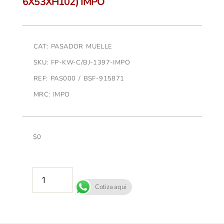
6X53XH102) IMPO
CAT: PASADOR MUELLE
SKU: FP-KW-C/BJ-1397-IMPO
REF: PAS000 / BSF-915871
MRC: IMPO
$
0
AÑADIR AL CARRITO
Cotiza aqui