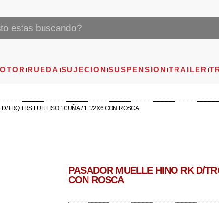
OTOR
RUEDA
SUJECION
SUSPENSION
TRAILER
T
D/TRQ TRS LUB LISO 1CUÑA / 1 1/2X6 CON ROSCA
PASADOR MUELLE HINO RK D/TRQ 
CON ROSCA