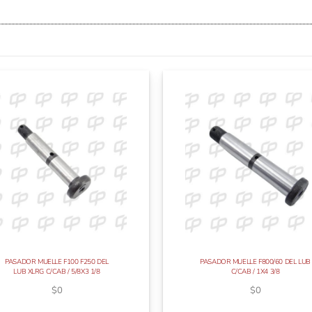
PASADOR MUELLE F100 F250 DEL
PASADOR MUELLE F800/60 DEL LUB
LUB XLRG C/CAB / 5/8X3 1/8
C/CAB / 1X4 3/8
$
0
$
0