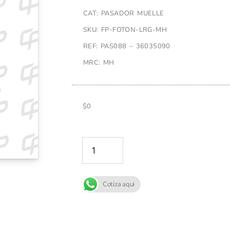
CAT: PASADOR MUELLE
SKU: FP-FOTON-LRG-MH
REF: PAS088 – 36035090
MRC: MH
$
0
AÑADIR A
Cotiza aqui