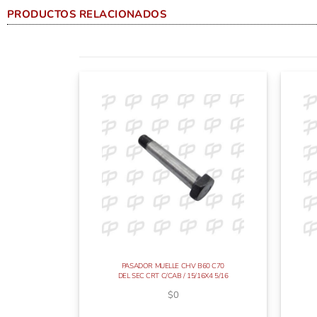
PRODUCTOS RELACIONADOS
PASADOR MUELLE CHV B60 C70
DEL SEC CRT C/CAB / 15/16X4 5/16
$
0