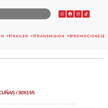
ON
TRAILER
TRANSMISION
PROMOCIONES
UÑAS / 30X155