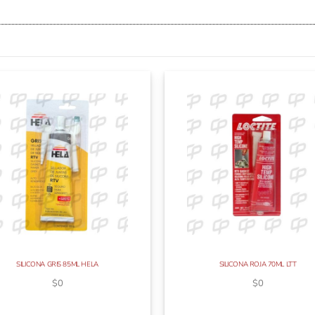
SILICONA GRIS 85ML HELA
SILICONA ROJA 70ML LTT
$
0
$
0