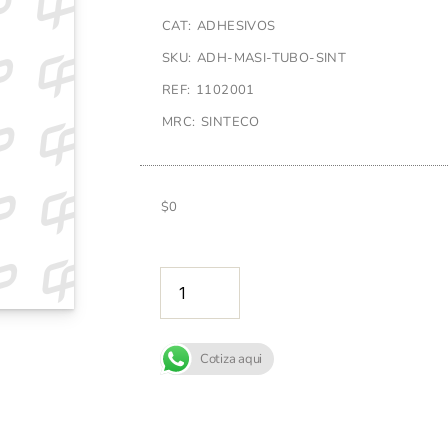
CAT: ADHESIVOS
SKU: ADH-MASI-TUBO-SINT
REF: 1102001
MRC: SINTECO
$
0
AÑADIR A
Cotiza aqui