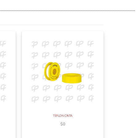
TEFLON CINTA
$
0