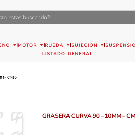
ENO
MOTOR
RUEDA
SUJECION
SUSPENSI
LISTADO GENERAL
MM – CM10
GRASERA CURVA 90 – 10MM – C