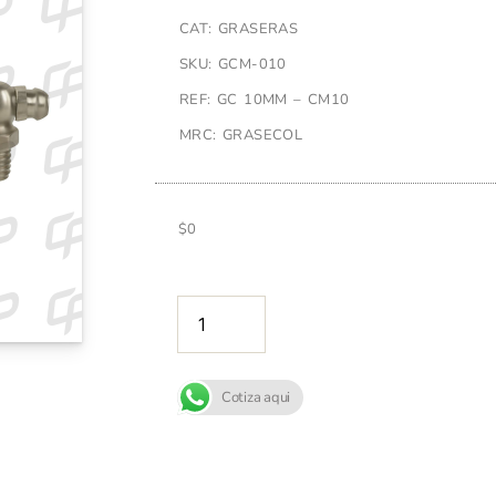
CAT: GRASERAS
SKU: GCM-010
REF: GC 10MM – CM10
MRC: GRASECOL
$
0
AÑADIR A
Cotiza aqui