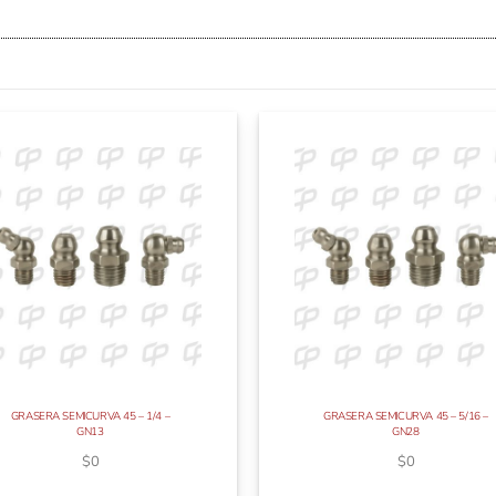
GRASERA SEMICURVA 45 – 1/4 –
GRASERA SEMICURVA 45 – 5/16 –
GN13
GN28
$
0
$
0