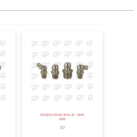
GRASERA SEMICURVA 45 – 8MM-
BM8
$
0