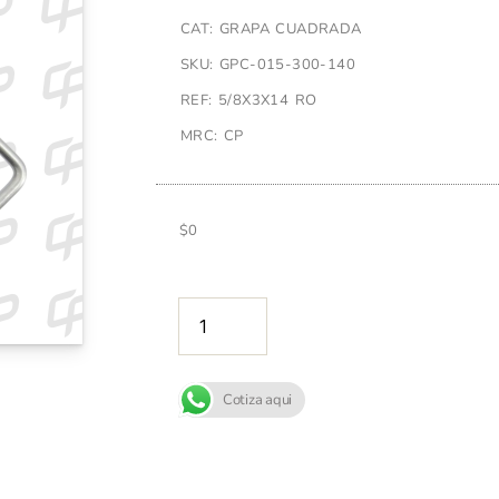
CAT: GRAPA CUADRADA
SKU: GPC-015-300-140
REF: 5/8X3X14 RO
MRC: CP
$
0
AÑADIR A
Cotiza aqui