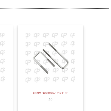
GRAPA CUADRADA 1/2X2X5 RF
$
0