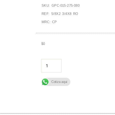
SKU: GPC-015-275-080
REF: 5/8X2 3/4X8 RO
MRC: CP
$
0
AÑADIR A
Cotiza aqui