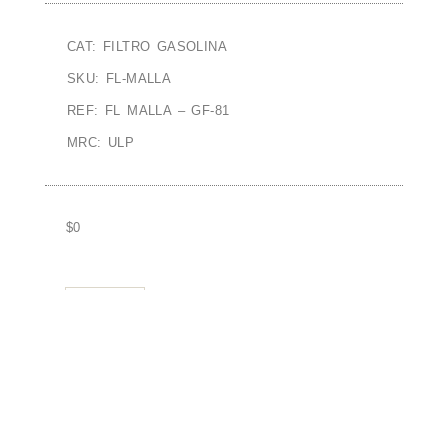
CAT: FILTRO GASOLINA
SKU: FL-MALLA
REF: FL MALLA – GF-81
MRC: ULP
$
0
AÑADIR AL CARRITO
Cotiza aqui
A C E R C A D E N O S O T R O S