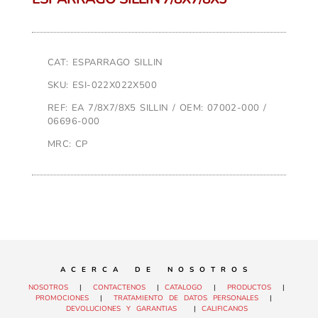
CAT: ESPARRAGO SILLIN
SKU: ESI-022X022X500
REF: EA 7/8X7/8X5 SILLIN / OEM: 07002-000 /
06696-000
MRC: CP
A C E R C A D E N O S O T R O S
NOSOTROS
|
CONTACTENOS
|
CATALOGO
|
PRODUCTOS
|
PROMOCIONES
|
TRATAMIENTO DE DATOS PERSONALES
|
DEVOLUCIONES Y GARANTIAS
|
CALIFICANOS