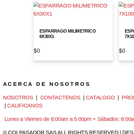
ESPARRAGO MILIMETRICO
ESP
6X30X1
7X1
$
0
$
0
A C E R C A D E N O S O T R O S
NOSOTROS
|
CONTACTENOS
|
CATALOGO
|
PRO
|
CALIFICANOS
Lunes a Viernes de 8:00am a 5:00pm + Sábados: 8:00
© COLPASADOR SAS ALL RIGHTS RESERVED | DE