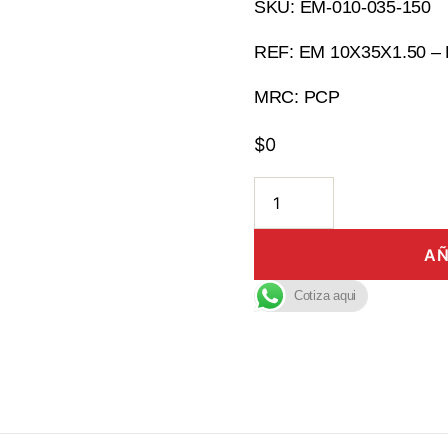
SKU: EM-010-035-150
REF: EM 10X35X1.50 –
MRC: PCP
$
0
AÑ
Cotiza aqui