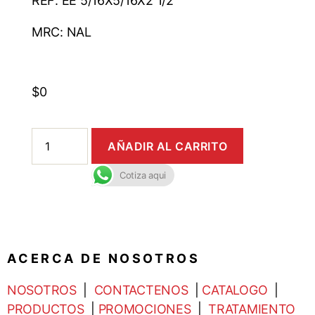
REF: EE 5/16X5/16X2 1/2
MRC: NAL
$
0
AÑADIR AL CARRITO
Cotiza aqui
A C E R C A D E N O S O T R O S
NOSOTROS
|
CONTACTENOS
|
CATALOGO
|
PRODUCTOS
|
PROMOCIONES
|
TRATAMIENTO