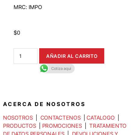
MRC: IMPO
$
0
AÑADIR AL CARRITO
Cotiza aqui
A C E R C A D E N O S O T R O S
NOSOTROS
|
CONTACTENOS
|
CATALOGO
|
PRODUCTOS
|
PROMOCIONES
|
TRATAMIENTO
DE DATOS PERSONALES
|
DEVOLUCIONES Y